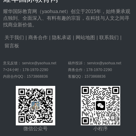
耀华国际教育网（yaohua.net）创立于2015年，始终秉承观
点独到、全面深入、有料有趣的宗旨，在科技与人文之间寻
找商业新价值。
关于我们
|
商务合作
|
隐私承诺
|
网站地图
|
联系我们
|
留言板
意见反馈：
service@yaohua.net
稿件投诉：
service@yaohua.net
7×24小时：178-1970-2290
商务合作：178-1970-2290
内容合作QQ：1573868836
客服QQ：1573868836
微信公众号
小程序