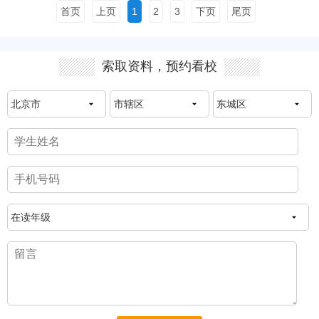
加哥艺......
阅读全文
首页
上页
1
2
3
下页
尾页
索取资料，预约看校