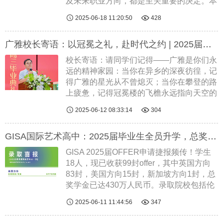
及未来职业方向，都是至关重要的决定。本
文提供了一些方法，帮助学生充分利用这个


2025-06-18 11:20:50
428
夏天，思考下一步该怎么做。每位同学都应
该认识到，自己才是最了解自身优势与......
广雅校长寄语：以冠冕之礼，赴时代之约 | 2025届毕业冠冕礼
阅读全文
校长寄语：请同学们记得——广雅是你们永
远的精神家园：当你在异乡的深夜彷徨，记
得广雅的星光从不曾熄灭；当你在攀登的路
上疲惫，记得冠冕楼的飞檐永远指向天空的
方向。以冠冕之礼，赴时代之约· 龙国华校


2025-06-12 08:33:14
304
长尊敬的各位来宾、各位老师、各位家长，
亲爱的2025届的同学们：大家好！此......
阅
GISA国际艺术高中：2025届毕业生全员升学，总奖学金达430万元！
读全文
GISA 2025届OFFER申请捷报频传！学生
18人，现已收获99封offer，其中英国方向
83封，美国方向15封，新加坡方向1封，总
奖学金已达430万人民币。录取院校包括伦
敦艺术大学[2025QS艺术与设计NO.2],格拉


2025-06-11 11:44:56
347
斯哥美术学院[2025QS艺术与设计NO.12]普
瑞特艺术学院[2025QS艺术与设计NO.7]芝