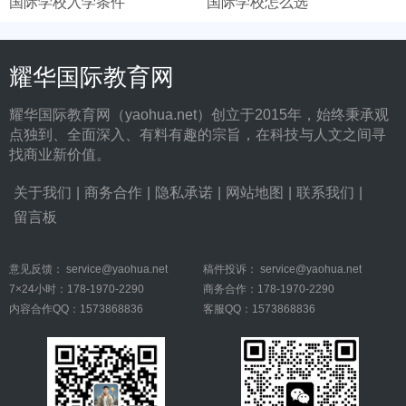
国际学校入学条件
国际学校怎么选
耀华国际教育网
耀华国际教育网（yaohua.net）创立于2015年，始终秉承观
点独到、全面深入、有料有趣的宗旨，在科技与人文之间寻
找商业新价值。
关于我们
|
商务合作
|
隐私承诺
|
网站地图
|
联系我们
|
留言板
意见反馈：
service@yaohua.net
稿件投诉：
service@yaohua.net
7×24小时：178-1970-2290
商务合作：178-1970-2290
内容合作QQ：1573868836
客服QQ：1573868836