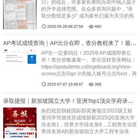
日）的临近，许多家长将民办高中纳入孩子
的升学选择范围。在众多咨询问题中，“录
取分数线是多少” 成为家长们最为关注的焦
点。然而，2025 年广州民办高中的录取分


2025-05-28 08:37:58
480
数线需待中考结束，依据考生整体成绩和招
生计划确定，志愿填报却要在考试前完......
AP考试成绩查询｜AP出分在即，查分教程来了！最新AP5分率解读！
阅读全文
AP生一定要码住！2025年AP成绩即将公
布！查分攻略速看一、查分流程登录网站：
https://apstudents.collegeboard.org/view-
scores点击Sign In先输入账号点击Next，再
输入密码登陆即可成绩会在该界面显示查分


2025-07-07 10:48:47
368
前以下三点需要额外注意！1、确保自己的
账号可登录：在7号成绩发布之前登录
录取捷报｜新加坡国立大学！亚洲Top1顶尖学府录取！
Co......
阅读全文
热烈祝贺我校国际部英澳项目2022级王栎
童同学凭借优异成绩斩获2025QS亚洲大学
排名第1，世界大学排名第8，工程类专业世
界排名第4的新加坡国立大学工程专业录
取！此前王栎童（Angela）同学已收获了