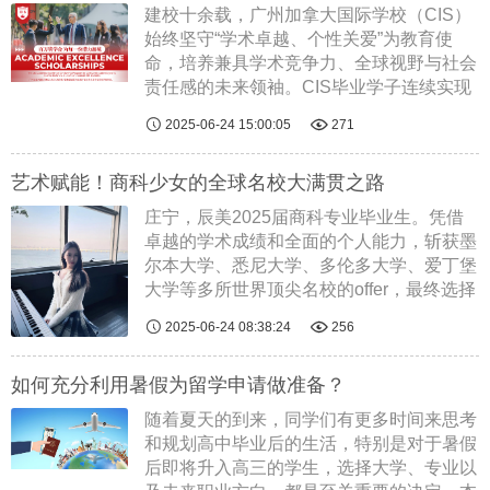
建校十余载，广州加拿大国际学校（CIS）
始终坚守“学术卓越、个性关爱”为教育使
命，培养兼具学术竞争力、全球视野与社会
责任感的未来领袖。CIS毕业学子连续实现
100%全球百强大学录取率，在世界顶尖学


2025-06-24 15:00:05
271
府绽放光彩，用实力证明——CIS的国际教
育，是通往世界的桥梁。为激励更多学子勇
艺术赋能！商科少女的全球名校大满贯之路
敢......
阅读全文
庄宁，辰美2025届商科专业毕业生。凭借
卓越的学术成绩和全面的个人能力，斩获墨
尔本大学、悉尼大学、多伦多大学、爱丁堡
大学等多所世界顶尖名校的offer，最终选择
前往爱丁堡大学深造。她的故事不仅是商科


2025-06-24 08:38:24
256
领域的卓越成就，更是辰美艺术教育与商科
专业深度融合的生动范例。选择辰美：
如何充分利用暑假为留学申请做准备？
艺......
阅读全文
随着夏天的到来，同学们有更多时间来思考
和规划高中毕业后的生活，特别是对于暑假
后即将升入高三的学生，选择大学、专业以