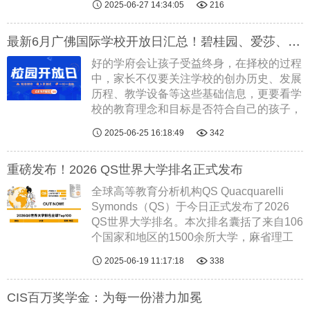


2025-06-27 14:34:05
216
澳大利亚悉尼大学、新南威尔士大学、阿德
莱德大学、英国爱丁堡大学、利兹大学等世
最新6月广佛国际学校开放日汇总！碧桂园、爱莎、哈罗、斐特思、美伦、辰美……都在列！
界顶尖......
阅读全文
好的学府会让孩子受益终身，在择校的过程
中，家长不仅要关注学校的创办历史、发展
历程、教学设备等这些基础信息，更要看学
校的教育理念和目标是否符合自己的孩子，
与自己的理念一致。想要更全面地了解学


2025-06-25 16:18:49
342
校？评估学校是否真正适合孩子？参加校园
开放日就是一个深入了解学校的绝佳方
重磅发布！2026 QS世界大学排名正式发布
式......
阅读全文
全球高等教育分析机构QS Quacquarelli
Symonds（QS）于今日正式发布了2026
QS世界大学排名。本次排名囊括了来自106
个国家和地区的1500余所大学，麻省理工
学院连续第14年稳居榜首，全球高等教育机


2025-06-19 11:17:18
338
构的竞争愈发激烈；大约45%的中国（内
地）大学相较于去年的排名有所上升，这一
CIS百万奖学金：为每一份潜力加冕
趋势延......
阅读全文