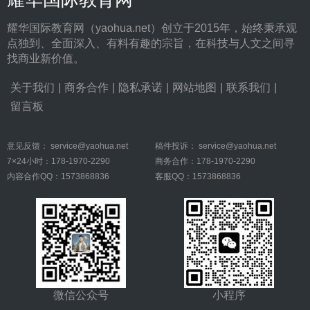
耀华国际教育网（yaohua.net）创立于2015年，始终秉承观
点独到、全面深入、有料有趣的宗旨，在科技与人文之间寻
找商业新价值。
关于我们
|
商务合作
|
隐私承诺
|
网站地图
|
联系我们
|
留言板
意见反馈：
service@yaohua.net
稿件投诉：
service@yaohua.net
7×24小时：178-1970-2290
商务合作：178-1970-2290
内容合作QQ：1573868836
客服QQ：1573868836
微信公众号
小程序