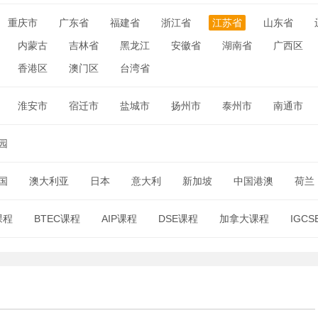
重庆市
广东省
福建省
浙江省
江苏省
山东省
内蒙古
吉林省
黑龙江
安徽省
湖南省
广西区
香港区
澳门区
台湾省
淮安市
宿迁市
盐城市
扬州市
泰州市
南通市
园
国
澳大利亚
日本
意大利
新加坡
中国港澳
荷兰
课程
BTEC课程
AIP课程
DSE课程
加拿大课程
IGC