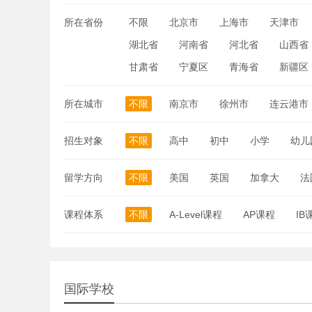
所在省份
不限
北京市
上海市
天津市
湖北省
河南省
河北省
山西省
甘肃省
宁夏区
青海省
新疆区
所在城市
不限
南京市
徐州市
连云港市
招生对象
不限
高中
初中
小学
幼儿
留学方向
不限
美国
英国
加拿大
法
课程体系
不限
A-Level课程
AP课程
IB
国际学校