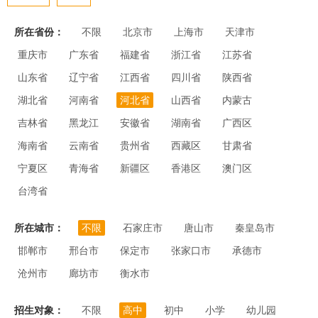
所在省份：
不限
北京市
上海市
天津市
重庆市
广东省
福建省
浙江省
江苏省
山东省
辽宁省
江西省
四川省
陕西省
湖北省
河南省
河北省
山西省
内蒙古
吉林省
黑龙江
安徽省
湖南省
广西区
海南省
云南省
贵州省
西藏区
甘肃省
宁夏区
青海省
新疆区
香港区
澳门区
台湾省
所在城市：
不限
石家庄市
唐山市
秦皇岛市
邯郸市
邢台市
保定市
张家口市
承德市
沧州市
廊坊市
衡水市
招生对象：
不限
高中
初中
小学
幼儿园