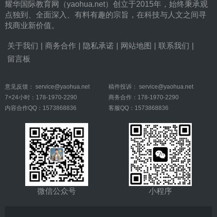
耀华国际教育网（yaohua.net）创立于2015年，始终秉承观
点独到、全面深入、有料有趣的宗旨，在科技与人文之间寻
找商业新价值。
关于我们
|
商务合作
|
隐私承诺
|
网站地图
|
联系我们
|
留言板
意见反馈：
service@yaohua.net
稿件投诉：
service@yaohua.net
7×24小时：178-1970-2290
商务合作：178-1970-2290
内容合作QQ：1573868836
客服QQ：1573868836
微信公众号
小程序