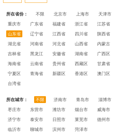
所在省份：
不限
北京市
上海市
天津市
重庆市
广东省
福建省
浙江省
江苏省
山东省
辽宁省
江西省
四川省
陕西省
湖北省
河南省
河北省
山西省
内蒙古
吉林省
黑龙江
安徽省
湖南省
广西区
海南省
云南省
贵州省
西藏区
甘肃省
宁夏区
青海省
新疆区
香港区
澳门区
台湾省
所在城市：
不限
济南市
青岛市
淄博市
枣庄市
东营市
潍坊市
烟台市
威海市
济宁市
泰安市
日照市
莱芜市
德州市
临沂市
聊城市
滨州市
菏泽市