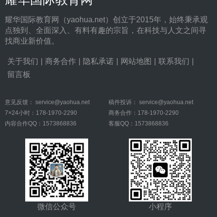
耀华国际教育网（yaohua.net）创立于2015年，始终秉承观
点独到、全面深入、有料有趣的宗旨，在科技与人文之间寻
找商业新价值。
关于我们
|
商务合作
|
隐私承诺
|
网站地图
|
联系我们
|
留言板
意见反馈：
service@yaohua.net
稿件投诉：
service@yaohua.net
7×24小时：178-1970-2290
商务合作：178-1970-2290
内容合作QQ：1573868836
客服QQ：1573868836
微信公众号
小程序