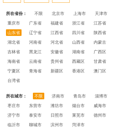
所在省份：
不限
北京市
上海市
天津市
重庆市
广东省
福建省
浙江省
江苏省
山东省
辽宁省
江西省
四川省
陕西省
湖北省
河南省
河北省
山西省
内蒙古
吉林省
黑龙江
安徽省
湖南省
广西区
海南省
云南省
贵州省
西藏区
甘肃省
宁夏区
青海省
新疆区
香港区
澳门区
台湾省
所在城市：
不限
济南市
青岛市
淄博市
枣庄市
东营市
潍坊市
烟台市
威海市
济宁市
泰安市
日照市
莱芜市
德州市
临沂市
聊城市
滨州市
菏泽市