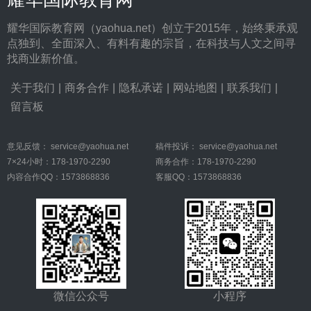
耀华国际教育网（yaohua.net）创立于2015年，始终秉承观
点独到、全面深入、有料有趣的宗旨，在科技与人文之间寻
找商业新价值。
关于我们
|
商务合作
|
隐私承诺
|
网站地图
|
联系我们
|
留言板
意见反馈：
service@yaohua.net
稿件投诉：
service@yaohua.net
7×24小时：178-1970-2290
商务合作：178-1970-2290
内容合作QQ：1573868836
客服QQ：1573868836
微信公众号
小程序