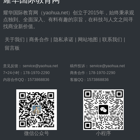
耀华国际教育网（yaohua.net）创立于2015年，始终秉承观
点独到、全面深入、有料有趣的宗旨，在科技与人文之间寻
找商业新价值。
关于我们
|
商务合作
|
隐私承诺
|
网站地图
|
联系我们
|
留言板
意见反馈：
service@yaohua.net
稿件投诉：
service@yaohua.net
7×24小时：178-1970-2290
商务合作：178-1970-2290
内容合作QQ：1573868836
客服QQ：1573868836
微信公众号
小程序