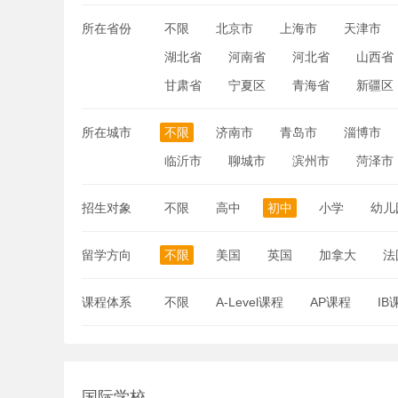
所在省份
不限
北京市
上海市
天津市
湖北省
河南省
河北省
山西省
甘肃省
宁夏区
青海省
新疆区
所在城市
不限
济南市
青岛市
淄博市
临沂市
聊城市
滨州市
菏泽市
招生对象
不限
高中
初中
小学
幼儿
留学方向
不限
美国
英国
加拿大
法
课程体系
不限
A-Level课程
AP课程
IB
国际学校