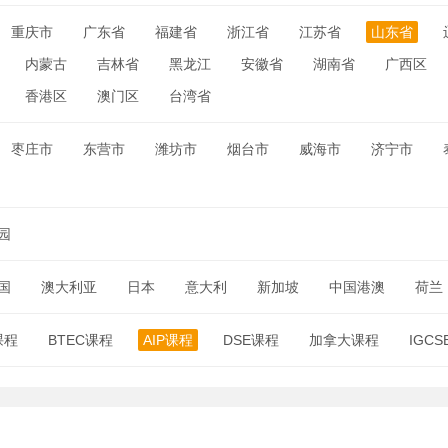
重庆市
广东省
福建省
浙江省
江苏省
山东省
内蒙古
吉林省
黑龙江
安徽省
湖南省
广西区
香港区
澳门区
台湾省
枣庄市
东营市
潍坊市
烟台市
威海市
济宁市
园
国
澳大利亚
日本
意大利
新加坡
中国港澳
荷兰
课程
BTEC课程
AIP课程
DSE课程
加拿大课程
IGC