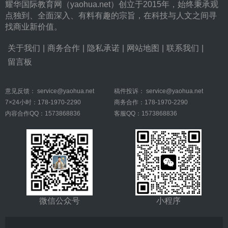
耀华国际教育网（yaohua.net）创立于2015年，始终秉承观
点独到、全面深入、有料有趣的宗旨，在科技与人文之间寻
找商业新价值。
关于我们
|
商务合作
|
隐私承诺
|
网站地图
|
联系我们
|
留言板
意见反馈：
service@yaohua.net
稿件投诉：
service@yaohua.net
7×24小时：178-1970-2290
商务合作：178-1970-2290
内容合作QQ：1573868836
客服QQ：1573868836
微信公众号
小程序