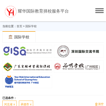
耀华国际教育择校服务平台
当前位置：
首页
>
国际学校

国际学校
已选条件：
清空

河北省
x
承德市
x