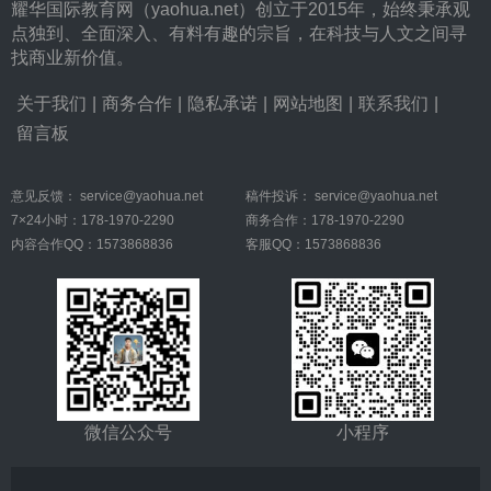
耀华国际教育网（yaohua.net）创立于2015年，始终秉承观
点独到、全面深入、有料有趣的宗旨，在科技与人文之间寻
找商业新价值。
关于我们
|
商务合作
|
隐私承诺
|
网站地图
|
联系我们
|
留言板
意见反馈：
service@yaohua.net
稿件投诉：
service@yaohua.net
7×24小时：178-1970-2290
商务合作：178-1970-2290
内容合作QQ：1573868836
客服QQ：1573868836
微信公众号
小程序