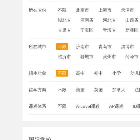
所在省份
不限
北京市
上海市
天津市
湖北省
河南省
河北省
山西省
甘肃省
宁夏区
青海省
新疆区
所在城市
不限
济南市
青岛市
淄博市
临沂市
聊城市
滨州市
菏泽市
招生对象
不限
高中
初中
小学
幼儿
留学方向
不限
美国
英国
加拿大
法
课程体系
不限
A-Level课程
AP课程
IB
国际学校