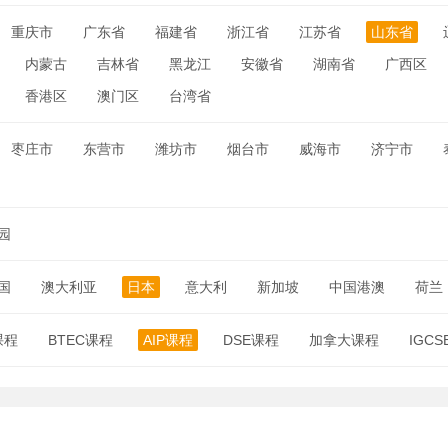
重庆市
广东省
福建省
浙江省
江苏省
山东省
内蒙古
吉林省
黑龙江
安徽省
湖南省
广西区
香港区
澳门区
台湾省
枣庄市
东营市
潍坊市
烟台市
威海市
济宁市
园
国
澳大利亚
日本
意大利
新加坡
中国港澳
荷兰
课程
BTEC课程
AIP课程
DSE课程
加拿大课程
IGC